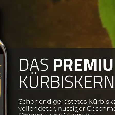
DAS
PREMI
KÜRBISKER
Schonend geröstetes Kürbiske
vollendeter, nussiger Geschm