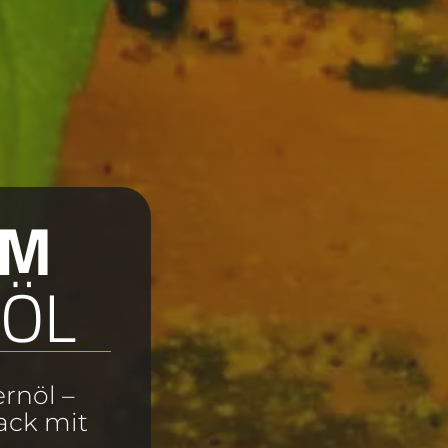
UM
NÖL
rnöl –
ack mit